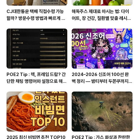
CJ대한통운 택배 직접수령 가능
해독주스 제대로 마시는 법: 다이
할까? 방문수령 방법과 빠르게 찾
어트, 장 건강, 질환별 맞춤 레시피
는 꿀팁 총정리!
총정리
POE2 Tip : 렉, 프레임 드랍? 간
2024–2026 신조어 100선 완
단한 채팅 명령어와 설정으로 해결
벽 정리 — 밤티부터 두쫀쿠까지,
하세요!
이거 모르면 대화 끊긴다
2025 최신 비빔면 추천 TOP10
POE2 Tip : 가스 화살과 찬란한