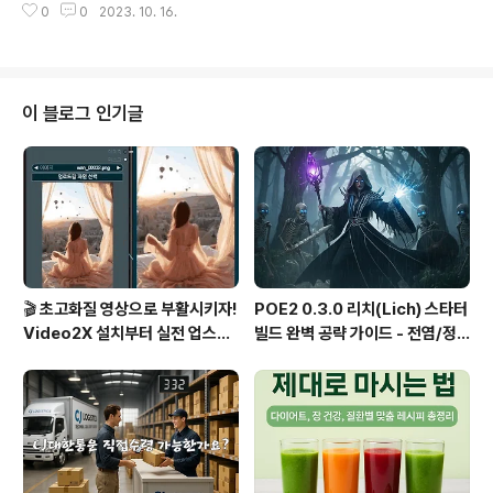
설치파일을 다운로드 받은 ..
0
0
2023. 10. 16.
ma cleaner는 포토샵의 기능 중 힐링 툴과도 유사하지만
좀 더 보정에 특화된 기능을 가지고 가벼운 프로그램이 있
어 소개합니다. * 파이썬이 설치되어 있어야 합니다. (기존
에 stablediffusion을 사용하는 유저라면 별도 과정 없이
설치 가능합니다.) 1. 설치 윈도우 명령 프롬프트를 실행합
이 블로그 인기글
니다. 시작 메뉴에서 cmd를 입력해 주시면 됩니다. 우선
설치하려는 드라이브와 폴더를 정해줍니다. 해당 폴더 안
으로 들어와서.. python -m venv venv venv\scripts
\activate.bat 입력해 주면 아래와 같..
🎬 초고화질 영상으로 부활시키자!
POE2 0.3.0 리치(Lich) 스타터
Video2X 설치부터 실전 업스케
빌드 완벽 공략 가이드 - 전염/정
일링까지 완벽 가이드
수흡수 카오스 빌드