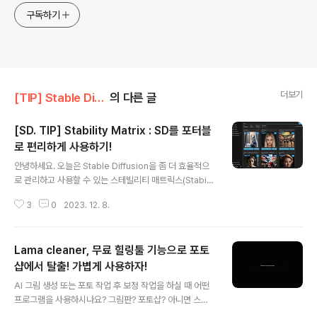
구독하기
더보기
[TIP] Stable Diffusion
의 다른 글
[SD. TIP] Stability Matrix : SD를 포터블
로 편리하게 사용하기!
글 내용
안녕하세요. 오늘은 Stable Diffusion을 좀 더 효율적으
로 관리하고 사용할 수 있는 스테빌리티 매트릭스(Stabilit
y Matrix)에 대해 소개하려고 합니다. 스테빌리티 매트릭
3
0
2023. 12. 8.
스는 기존에 사용하던 SD AUTOMATIC 1111와 더불어
ComfyUI, Fooocus 등 여러 버전의 SD(StableDiffusi
on) 패키지를 효율적으로 관리해 주는 프로그램입니다. 공
Lama cleaner, 무료 힐링툴 기능으로 포토
유 가능한 모델(checkpoint)을 A1111과 ComfyUI에서
공유해서 사용할 수 있으며, 포터블로 설치하면 다른 컴퓨
샵에서 탈출! 가볍게 사용하자!
글 내용
터에 그대로 옮겨서 바로 실행할 수 있습니다.설치하기먼
AI 그림 생성 또는 포토 작업 후 보정 작업을 하실 때 어떤
저, 스테빌리티 매트릭스를 설치하는 것은 매우 간단합니
프로그램을 사용하시나요? 그림판? 포토샵? 아니면 스테
다. 공식 웹사이트(https://lykos.ai/)에서 윈도우버전의
이블디퓨전의 인페인팅? 여러 가지 방법이 있습니다만, La