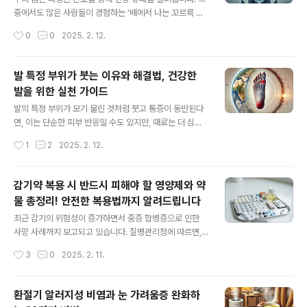
과 관련 있음2) 복압성 요실금 (Stress Incontinence)
중에서도 많은 사람들이 경험하는 ‘배에서 나는 꼬르륵 소
기침, 재채기, 운동할 때 복부 압력이 증가하여 소변이 새는
리’는 단순히 배고픔 때문만이 아닙니다. 식사 후에도, 공복
작성시간
0
0
2025. 2. 12.
경우골반 근육 약화로 인해 발생 (주로 여성에게 많..
상태가 아닐 때도 발생할 수 있는 이 소리는 위장과 장이 활
발히 움직인다는 신호일 수도 있으며, 특정 생활 습관이나
건강 상태와 관련이 있을 수도 있습니다. 이번 글에서는 배
발 특정 부위가 붓는 이유와 해결법, 건강한
에서 나는 소리의 다양한 원인과 이를 건강하게 관리하는
발을 위한 실천 가이드
방법을 살펴보겠습니다.1. 배에서 꼬르륵 소리가 나는 이유
글 내용
(1) 위장 연동운동의 자연스러운 과정소화기관은 음식물을
발의 특정 부위가 모기 물린 것처럼 붓고 통증이 동반된다
위에서 장으로 이동시키기 위해 지속적으로 움직입니다.
면, 이는 단순한 피부 반응일 수도 있지만, 때로는 더 심각
이 과정에서 위와 장 내부의 공기와 액체가 함께 이동하면
한 건강 문제를 시사할 수도 있습니다. 이러한 증상의 원인
작성시간
1
2
2025. 2. 12.
서 마찰이 생기고, 이로 인해 ‘꾸루룩’ 하는 소리가 발생합
을 분석하고 적절한 조치를 취하는 것이 중요합니다. 1. 발
니다. 식사 후에도 이러한 ..
특정 부위의 붓기 원인 분석(1) 알레르기 반응특정 음식, 화
장품(보습제, 로션), 신발 소재, 또는 곰팡이 등에 의해 피부
감기약 복용 시 반드시 피해야 할 영양제와 약
가 민감하게 반응할 수 있습니다.붓기와 함께 가려움이 동
물 총정리! 안전한 복용법까지 알려드립니다
반되면 알레르기 가능성이 큽니다.(2) 곤충이나 진드기 물
글 내용
림모기뿐만 아니라 벼룩, 거미, 진드기 등 다양한 해충이 피
최근 감기의 위험성이 증가하면서 중증 합병증으로 인한
부에 반응을 일으킬 수 있습니다.국소적으로 부어오르며
사망 사례까지 보고되고 있습니다. 질병관리청에 따르면,
붉은 반점이 있다면 해충에 물린 자국일 가능성이 있습니
최근 5년간 계절성 감기로 인한 입원율과 사망률이 꾸준히
작성시간
3
0
2025. 2. 11.
다.(3) 접촉성 피부염새로운 신발, 바닥재, 화학 물질(세제,
증가하고 있으며, 특히 65세 이상 고령층과 기저질환을 가
바닥 왁스 등..
진 환자들에게서 심각한 합병증이 발생하는 경우가 많습니
다. 감기는 단순한 질병이 아니라 심각한 건강 위협이 될 수
환절기 알러지성 비염과 눈 가려움증 완화하
있으므로, 감기약 복용 시 주의해야 할 사항을 정확히 이해