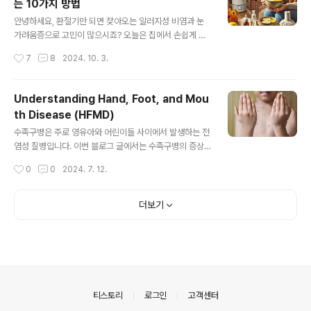
는 10가지 방법
하는 것이 중요합니다. 다양한 의학 논문과 보건 전문가들
글 내용
의 권장사항을 기반으로 신뢰할 수 있는 정보를 정리했습
안녕하세요, 환절기만 되면 찾아오는 알러지성 비염과 눈
니다.오늘은 감기약을 복용할 때 주의해야 할 영양제와 기
가려움증으로 고민이 많으시죠? 오늘은 집에서 손쉽게 실
존에 복용 중인 약들에 대해 자세히 알아보겠습니다. 감기
천할 수 있는 10가지 민간 요법과 그 실행 방법, 장단점, 그
작성시간
7
8
2024. 10. 3.
약은 증상 완화에 도움을 주지만, 특정 약물 및 영양제와 함
리고 실제 효과를 본 사례들을 소개해드리겠습니다. 재미
께 복용할 경우 부작용이 발생할 수도 ..
있게 읽으시고 직접 실천해보세요!1. 생리 식염수 코 세척
방법준비물: 생리 식염수, 코 세척기(네티팟) 또는 스프레
Understanding Hand, Foot, and Mou
이따뜻한 생리 식염수를 코 세척기에 넣고 고개를 한쪽으
th Disease (HFMD)
로 기울여 한쪽 콧구멍으로 용액을 흘려보내 반대쪽 콧구
글 내용
멍으로 배출합니다."아~" 나 "크~" 소리를 내면서 하면 원
수족구병은 주로 영유아와 어린이들 사이에서 발생하는 전
활하게 배출이 됩니다.장점코 내부의 알러지 유발 물질과
염성 질병입니다. 이번 블로그 글에서는 수족구병의 증상,
점액을 제거하여 코 막힘과 재채기를 완화합니다.단점처음
예방 방법, 그리고 조치 방법에 대해 자세히 알아보겠습니
작성시간
0
0
2024. 7. 12.
시도할 때 어색하거나 불편할 수 있습니다. 용액의 온도나
다.1. 수족구병의 증상수족구병은 바이러스에 의해 발생하
농도가 맞지 않으면 자극을 줄 수 있..
며, 주요 증상은 다음과 같습니다:발진: 손, 발, 입 안에 작은
물집과 발진이 생깁니다. 이 물집은 붉은색으로 변하며 가
더보기
려움증을 유발할 수 있습니다.발열: 대부분의 환자들은 가
벼운 발열을 겪습니다. 고열이 발생할 수도 있지만 드물게
나타납니다.구강 통증: 입 안과 목구멍에 궤양이 생기며, 이
는 음식 섭취와 음료 섭취를 어렵게 만듭니다.기타 증상: 식
욕 부진, 피로, 과민 반응 등의 증상이 동반될 수 있습니다.
수족구병의 잠복기는 일반적으로 3-6일이며, 증상이 나타
의안내
티스토리
로그인
고객센터
난 후 7-10일 정도..