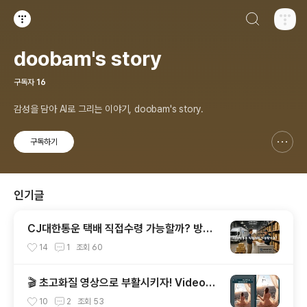
검색하기
티스토리
doobam's story
구독자
16
감성을 담아 AI로 그리는 이야기, doobam's story.
구독하기
신고하기 레이어
열기
인기글
CJ대한통운 택배 직접수령 가능할까? 방문
수령 방법과 빠르게 찾는 꿀팁 총정리!
14
1
조회
60
🎬 초고화질 영상으로 부활시키자! Video2
X 설치부터 실전 업스케일링까지 완벽 가이
10
2
조회
53