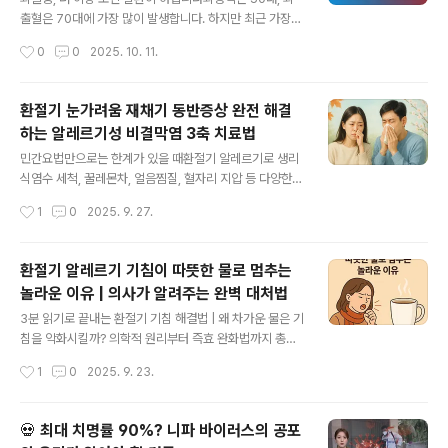
역으로 지정하고, 1월 29일부터 해당 국가 출국자에게 감
출혈은 70대에 가장 많이 발생합니다. 하지만 최근 가장
염병 예방정보 문자를 발송하기 시작했다.현재 확진자 2명
우려되는 변화는 젊은 뇌졸중 환자의 급증입니다.과거에는
작성시간
0
0
2025. 10. 11.
과 접촉한 196명 전원이 검사 결과 음성으로 확인되었으
젊은 층의 뇌졸중이 모야모야병 같은 희귀질환이 원인이었
며, 추가 감염 사례..
습니다. 현재는 30대에서도 전형적인 동맥경화성 뇌졸중
이 발생하고 있습니다. 이들의 공통점은 명확합니다.심한
환절기 눈가려움 재채기 동반증상 완전 해결
비만, 방치된 고혈압과 당뇨, 고지혈증, 과도한 흡연과 음주
하는 알레르기성 비결막염 3축 치료법
절제되지 않은 생활을 5~10년 지속하면 20대, 30대도 뇌
글 내용
졸중에서 자유롭지 않습니다.매일 하는 이 행동이 혈관을
민간요법만으로는 한계가 있을 때환절기 알레르기로 생리
찢습니다젊은 층 뇌졸중의 주요 원인 중 하나는 혈관 박리
식염수 세척, 꿀레몬차, 얼음찜질, 혈자리 지압 등 다양한
입니다.혈관을 고무 호스로 생각해보세요. 나이가 들어 칼
민간요법을 시도해보셨지만 여전히 눈 가려움과 재채기가
작성시간
1
0
2025. 9. 27.
슘이 쌓이면 혈관이 딱딱해집니다. 이 상태에서 고개를 과
지속되고 계신가요?민간요법은 분명 도움이 되지만, 재채
도하게 돌리면 혈관이 구부러지는 각도를..
기와 눈 가려움이 동반되는 환절기 증상은 단순한 비염이
아닌 알레르기성 비결막염일 가능성이 높습니다. 이 경우
환절기 알레르기 기침이 따뜻한 물로 멈추는
근본적인 해결을 위해서는 의학적 치료 접근이 필요합니
놀라운 이유 | 의사가 알려주는 완벽 대처법
다.민간요법에서 의학적 치료로 전환해야 하는 신호이런
글 내용
증상이 지속된다면 의학적 치료가 필요합니다생리식염수
3분 읽기로 끝내는 환절기 기침 해결법 | 왜 차가운 물은 기
코세척을 해도 1-2시간 후 다시 코막힘 재발얼음찜질 후
침을 악화시킬까? 의학적 원리부터 즉효 완화법까지 총정
일시적 완화되지만 곧 눈 가려움 재발꿀레몬차, 생강차를
리🔥 따뜻한 물 vs 차가운 물, 기침에 미치는 충격적 차이
작성시간
1
0
2025. 9. 23.
꾸준히 마셔도 재채기 지속실내 습도 관리와 환경 청소를
점따뜻한 물이 기침을 멈추는 3가지 의학적 메커니즘1️⃣
해도 환절기마다 반복핵심: 민간요법은 증상 완화에는 도
기관지 평활근 즉시 이완40-45°C 온도가 기도 근육 긴장
움이..
완화기관지 확장으로 호흡 개선기침 반사 억제 효과 90%
💀 최대 치명률 90%? 니파 바이러스의 공포
이상2️⃣ 점막 혈류량 30% 증가염증 완화 물질 공급 촉진