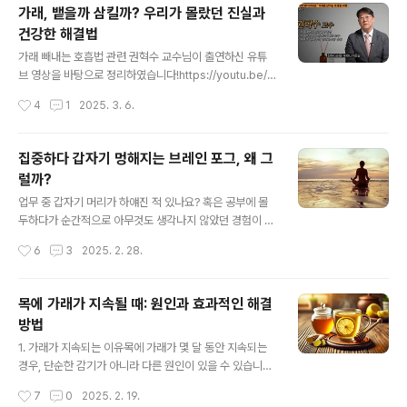
리가 중요한 질환이죠. 지금부터 단계별로 효과적인 관리
가래, 뱉을까 삼킬까? 우리가 몰랐던 진실과
법을 알아볼까요?1단계: 생활 습관 바꾸기부터 시작!습진
건강한 해결법
을 극복하는 첫 번째 단계는 물 접촉을 최소화하는 것입니
글 내용
다. 물이나 세제와의 직접적인 접촉을 줄이기 위해 고무장
가래 빼내는 호흡법 관련 권혁수 교수님이 출연하신 유튜
갑 안에 얇은 면장갑을 착용하는 것이 좋습니다. 이렇게 하
브 영상을 바탕으로 정리하였습니다!https://youtu.be/e
면 피부가 세제나 물의 자극으로부터 보호받고, 습진의 악
j1po9ZrZuY?si=lF9nGe8cQG56QdZ2 1. 누런 가래,
작성시간
4
1
2025. 3. 6.
화를 예방할 수 있습니다.또한 습진 관리에 있어서 보습은
뱉지 말아야 하는 이유가래가 노란색이나 초록색을 띠면
매우 중요합니다. 세라마이드 성분이 들어있는 ..
감염된 균 덩어리라고 생각하는 경우가 많지만, 이는 사실
과 다릅니다. 누런 가래의 색깔은 우리 몸의 면역 시스템이
집중하다 갑자기 멍해지는 브레인 포그, 왜 그
작용한 결과로, 백혈구에서 생성되는 단백질의 색깔입니
럴까?
다. 따라서 누런 가래가 있다고 해서 반드시 세균 감염이 있
글 내용
다는 의미는 아닙니다.가래를 삼켜도 괜찮은 이유가래는
업무 중 갑자기 머리가 하얘진 적 있나요? 혹은 공부에 몰
대부분 위로 넘어가면 소화액에 의해 분해되며, 세균이 포
두하다가 순간적으로 아무것도 생각나지 않았던 경험이 있
함되어 있어도 위산에서 죽게 됩니다.가래를 뱉기 위해 무
나요? 집중에 몰입한 순간, 아무런 예고 없이 찾아오는 브
작성시간
6
3
2025. 2. 28.
리하게 기침을 하면 성대와 점막에 손상을 줄 수 있으며, 오
레인 포그. 머릿속이 하얘지고 주변이 멍해지면서 내가 방
히려 더 많은 가..
금까지 무엇을 하고 있었는지 조차 잊어버리는 이 경험, 혹
시 한 번쯤 겪어본 적 있으신가요?사람들은 흔히 '잠깐 멍
목에 가래가 지속될 때: 원인과 효과적인 해결
해졌어'라고 쉽게 넘기지만, 사실 이 현상은 단순한 피로 이
방법
상의 신경학적 원인이 숨어 있습니다. 특히 현대인들에게
글 내용
서 빈번하게 나타나는 브레인 포그 현상은 뇌가 보내는 중
1. 가래가 지속되는 이유목에 가래가 몇 달 동안 지속되는
요한 신호일지도 모릅니다. 그렇다면, 왜 우리는 갑자기 멍
경우, 단순한 감기가 아니라 다른 원인이 있을 수 있습니다.
해지는 걸까요? 지금부터 흥미로운 비밀을 파헤쳐봅시다.1.
감염이 없는 상태에서도 가래가 계속 나오는 것은 만성적
작성시간
7
0
2025. 2. 19.
브레인 포그의 정의와 경험집중에 몰입하다가도 어느 순간
인 자극이나 기관지 점막의 과민반응 때문일 가능성이 높