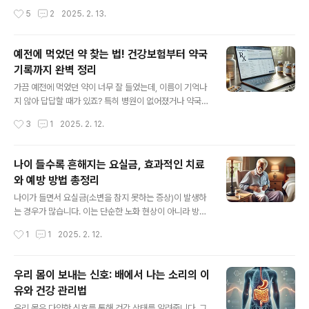
발생할 수 있습니다.중이염 및 내이 질환: 귀의 염증이나 내
다. 이러한 증상은 단순한 피로뿐만 아니라 신경 압박, 혈액
작성시간
5
2
2025. 2. 13.
이의 손상으로 인해 이명이 동반될 수 있습니다.이관 기능
순환 장애, 근육 불균형 등 다양한 요인에서 비롯될 수 있습
장애: 귀..
니다. 이번 글에서는 이러한 증상의 주요 원인과 진단 방법,
효과적인 치료 및 생활 속 관리법을 알려드리겠습니다.1. 허
예전에 먹었던 약 찾는 법! 건강보험부터 약국
리부터 다리가 무거운 원인척추 관련 문제허리에서 다리로
기록까지 완벽 정리
이어지는 신경이 압박을 받으면 다리가 무겁고 묵직한 증
글 내용
상이 나타날 수 있습니다.척추관 협착증: 서 있거나 걸을 때
가끔 예전에 먹었던 약이 너무 잘 들었는데, 이름이 기억나
증상이 악화되며, 허리를 숙이면 완화되는 특징이 있습니
지 않아 답답할 때가 있죠? 특히 병원이 없어졌거나 약국에
다.허리 디스크(추간판 탈출증): 다리 저림과 방사통이 동
서 처방 기록을 보관하고 있지 않다면 더 난감할 수 있습니
작성시간
3
1
2025. 2. 12.
반될 수 있습니다.척추측만증 및 골반 불균형: 근육의 불균
다. 하지만 걱정하지 마세요! 과거에 복용했던 약의 이름을
형으로 인해 다리의 피로와 ..
찾을 수 있는 몇 가지 방법이 있습니다. 이번 포스팅에서는
이전에 먹었던 약을 확인하는 방법과 쉽게 찾는 팁을 알려
나이 들수록 흔해지는 요실금, 효과적인 치료
드립니다.1. 건강보험심사평가원 ‘내가 먹는 약 조회’ 서비
와 예방 방법 총정리
스 이용하기건강보험심사평가원에서는 본인이 처방받은
글 내용
약을 조회할 수 있는 서비스를 제공합니다.🔹 조회 방법:건
나이가 들면서 요실금(소변을 참지 못하는 증상)이 발생하
강보험심사평가원 홈페이지 접속‘내가 먹는 약! 한눈’ 서비
는 경우가 많습니다. 이는 단순한 노화 현상이 아니라 방광
스 클릭공인인증서(또는 간편 인증) 로그인최근 처방받은
기능 저하, 신경 문제, 전립선 또는 골반 저하 등 다양한 원
작성시간
1
1
2025. 2. 12.
약 목록 확인💡 장점: 전국의 병원과 약국에서 처방받은 기
인이 있을 수 있습니다. 한의학, 서양의학, 생활습관 개선,
록을 확인할 수 있음.💡 ..
음식 치료 등 다양한 방법을 통해 효과적으로 관리할 수 있
는 방법을 소개해드리겠습니다.1. 요실금의 원인과 유형요
우리 몸이 보내는 신호: 배에서 나는 소리의 이
실금은 크게 네 가지 유형으로 나뉩니다.1) 절박성 요실금
유와 건강 관리법
(Urge Incontinence)방광이 갑자기 수축하면서 참기 어
글 내용
려운 경우신경 질환(파킨슨병, 뇌졸중 등)이나 과민성 방광
우리 몸은 다양한 신호를 통해 건강 상태를 알려줍니다. 그