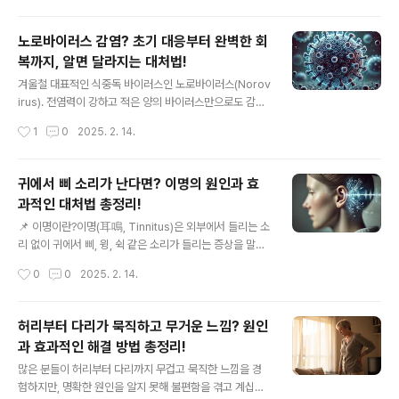
아무 생각도 나지 않고 멍해지는 상..
습니다.주요 원인가래가 지속되는 원인은 다양하며, 대부
분 점막의 과민반응이나 장기간의 자극에 의해 발생합니
노로바이러스 감염? 초기 대응부터 완벽한 회
다. 대표적인 원인은 다음과 같습니다.후비루 증후군 (Pos
복까지, 알면 달라지는 대처법!
tnasal Drip Syndrome, PND): 콧물이 목 뒤로 넘어가
글 내용
면서 가래가 지속적으로 생성됨만성 기관지염: 기관지가
겨울철 대표적인 식중독 바이러스인 노로바이러스(Norov
지속적으로 자극을 받으며 가래가 많아짐역류성 후두염 (L
irus). 전염력이 강하고 적은 양의 바이러스만으로도 감염
aryngopharyngeal Reflux, LPR): 위산이 식도로 역류
이 가능하기 때문에 한 사람이 걸리면 주변 사람들에게도
작성시간
1
0
2025. 2. 14.
해 점막을 자극하면서 가래가 생김알레르기성 비염: 알레
쉽게 퍼질 수 있습니다. 특히 굴과 같은 어패류 섭취 후 복
르기 반응으로..
통, 구토, 설사 증상이 나타난다면 노로바이러스를 의심해
볼 수 있습니다.이번 글에서는 노로바이러스 감염 증상, 감
귀에서 삐 소리가 난다면? 이명의 원인과 효
염 경로, 치료 및 대처 방법, 그리고 예방 방법까지 자세히
과적인 대처법 총정리!
알아보겠습니다.1. 노로바이러스란? 노로바이러스는 소량
글 내용
의 바이러스(10~100개)만으로도 감염될 수 있는 강력한
📌 이명이란?이명(耳鳴, Tinnitus)은 외부에서 들리는 소
전염성을 가진 바이러스로, 주로 오염된 음식이나 물을 통
리 없이 귀에서 삐, 윙, 쉭 같은 소리가 들리는 증상을 말합
해 감염됩니다. 특히 겨울철 굴이나 해산물을 덜 익혀 먹었
니다. 누구나 한 번쯤 경험할 수 있지만, 지속적으로 반복된
작성시간
0
0
2025. 2. 14.
을 때 감염될 확률이 높으며, 감염된 사람과의 접촉을 통해
다면 반드시 원인을 파악하고 조치를 취해야 합니다. 이번
서도 쉽게 전파됩니다.📌 ..
글에서는 이명의 원인, 증상, 대처법을 자세히 살펴보겠습
니다.🔎 이명의 주요 원인✅ 소음성 손상장시간 이어폰·헤
허리부터 다리가 묵직하고 무거운 느낌? 원인
드폰 사용 또는 큰 소리에 자주 노출될 경우 청각 신경이 피
과 효과적인 해결 방법 총정리!
로해져 이명이 발생할 수 있습니다.특히 85dB 이상의 소
글 내용
음을 장시간 듣는 것은 청력 손실을 유발할 위험이 큽니다.
많은 분들이 허리부터 다리까지 무겁고 묵직한 느낌을 경
✅ 귀 건강 문제귀지 과다 축적: 외이도가 막히면서 이명이
험하지만, 명확한 원인을 알지 못해 불편함을 겪고 계십니