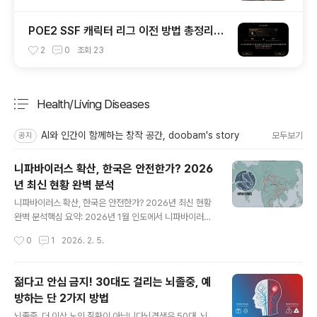
드
POE2 SSF 캐릭터 리그 이전 방법 총정리｜
보관함 아이템 옮기는 꿀팁까지!
2
0
조회
23
Health/Living Diseases
분류 전체보기
주요 글 목록
AI와 인간이 함께하는 창작 공간, doobam's story
모두보기
공지
니파바이러스 확산, 한국은 안전한가? 2026
년 최신 현황 완벽 분석
글 내용
니파바이러스 확산, 한국은 안전한가? 2026년 최신 현황
완벽 분석핵심 요약: 2026년 1월 인도에서 니파바이러스
재발생. 치명률 40~75%로 높지만 전파력(R₀ 0.48)은
작성시간
0
1
2026. 2. 5.
매우 낮아 팬데믹 가능성 없음. 한국 거주자는 발생 지역 방
문하지 않으면 걱정 불필요. 인도·방글라데시 여행자만 예
방 수칙 철저히 준수 필요.2026년 1월 인도 발생, 질병관
젊다고 안심 금지! 30대도 걸리는 뇌졸중, 예
리청 즉각 대응2026년 1월 27일 인도 보건당국은 서벵골
방하는 단 2가지 방법
주에서 니파바이러스 확진자 2명을 공식 발표했다. 질병관
글 내용
리청은 즉각 대응에 나서 인도와 방글라데시를 검역관리지
뇌졸중, 더 이상 노인 질환이 아닙니다뇌경색은 50대, 뇌