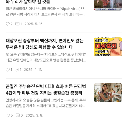
와 우리가 알아야 할 것들
가래 배출 용이성 3배 향상점막 재생 속도 가속화3️⃣ 미주
글 내용
신경 안정화 작용기침 중추 신경 진정알레르기 반응 연쇄
최근 방글라데시에서 **니파 바이러스(Nipah virus)**
차단즉각적인 증상 완화 (5분 내)차가운 물이 기침을 악화
로 인한 사망 사례가 다시 보고되면서 전 세계 보건 당국의
시키는 위험한 이유❌ 기관지 수축 → 기도 협착 20% 증
경고등이 켜졌습니다. 특히 이 바이러스는 특정 지역과 상
작성시간
2
1
2025. 5. 15.
가❌ 혈관 수축 → 점막 건조화 심화❌ 기침 반사 중추 과민
황에서 치명률이 최대 90%에 달한 사례도 있어, ‘차세대
반응 유발❌ ..
팬데믹 병원체’로도 지목되고 있습니다.우리나라 방역당국
도 니파 바이러스를 법정 1급 감염병으로 새롭게 지정하며
대상포진 증상부터 백신까지, 연예인도 앓는
감시를 강화하고 있습니다. "치사율 최대 90%" 니파바이
무서운 병! 당신도 위험할 수 있습니다
러스 1급 감염병 된다…"차기 팬데믹 유력 후보" [뉴스9]
글 내용
🦠 니파 바이러스란?니파 바이러스는 헤니파바이러스(He
🎯 요즘 연예인도 앓는다는 ‘대상포진’…당신도 위험하다?
nipavirus) 속에 속하는 인수공통감염 바이러스로, **과
최근 유명 연예인이 대상포진으로 방송 활동을 중단했다는
일박쥐(날여우, fruit bat)**가 주요 숙주입니다. 이 박쥐
소식, 들으셨나요? 겉으로는 단순한 피부 트러블처럼 보일
작성시간
1
1
2025. 4. 11.
는 바이러스에 감염되어도 증상이 없지만, 사람과 동물에
수 있지만, 실제로 겪어본 사람들은 “도저히 못 참을 고
게는 치명적..
통”이라고 말하죠.그 고통의 정체, 대상포진. 한 번 수두를
앓았던 사람이라면 누구든 걸릴 수 있는 이 질병, 지금 우리
끈질긴 주부습진 완벽 타파! 효과 빠른 관리법
모두가 경각심을 가져야 합니다.💥 대상포진이란?수두-대
4단계와 피부 건강 지키는 생활습관 총정리
상포진 바이러스(VZV)에 의해 발생하며, 어릴 때 수두를
글 내용
앓은 후 몸속에 잠복해 있던 바이러스가 면역력이 약해질
안녕하세요! 오늘은 많은 분들이 고민하는 피부 문제, 주부
때 다시 활성화되면서 생깁니다.대부분 신경을 따라 수포
습진 해결법을 자세히 소개해드리겠습니다.끈질기게 따라
성 발진이 발생하고, 극심한 통증이 동반되며 후유증으로
다니는 주부습진, 특히 손가락 습진은 일상생활을 방해할
작성시간
5
0
2025. 3. 8.
신경통이 수개월간 지속될 수 있습니다.🔍 대표적인 대상
뿐 아니라 심하면 통증과 함께 피부 손상을 유발할 수도 있
포진 증상피부에 따끔거림 혹은 ..
습니다. 치료되는가 싶다가도 옆으로 번지기 쉬워 더욱 관