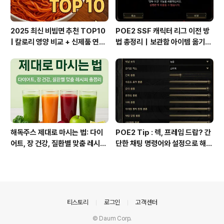
2025 최신 비빔면 추천 TOP10
POE2 SSF 캐릭터 리그 이전 방
| 칼로리 영양 비교 + 신제품 연혁
법 총정리｜보관함 아이템 옮기는
총정리
꿀팁까지!
해독주스 제대로 마시는 법: 다이
POE2 Tip : 렉, 프레임 드랍? 간
어트, 장 건강, 질환별 맞춤 레시피
단한 채팅 명령어와 설정으로 해결
총정리
하세요!
의안내
티스토리
로그인
고객센터
© Daum Corp.