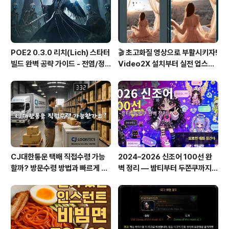
요:호르몬 변화: 임신 중 태반에서 분..
POE2 0.3.0 리치(Lich) 스타터
🎬 초고화질 영상으로 부활시키자!
빌드 완벽 공략 가이드 - 전염/정
Video2X 설치부터 실전 업스케
수흡수 카오스 빌드
일링까지 완벽 가이드
CJ대한통운 택배 직접수령 가능
2024–2026 신조어 100선 완
할까? 방문수령 방법과 빠르게 찾
벽 정리 — 밤티부터 두쫀쿠까지,
는 꿀팁 총정리!
이거 모르면 대화 끊긴다