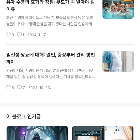
유아 수영의 효과와 장점: 부모가 꼭 알아야 할
이유
글 내용
최근 수영장이 아이들로 가득 찬 모습을 보면서 많은 부모
님들이 유아 수영에 관심을 갖고 있다는 사실을 실감하게
됩니다. 유아 수영은 단순히 물 속에서 노는 놀이 이상의 효
3
1
2024. 11. 7.
과를 가지고 있어, 부모로서 아이의 건강과 발달에 어떤 도
움이 되는지 알아보는 것이 중요한데요. 이번 글에서는 유
아 수영이 아이에게 주는 다양한 장점과 그 이유에 대해 이
임신성 당뇨에 대해: 원인, 증상부터 관리 방법
야기합니다.1. 유아 수영이 신체 발달에 미치는 긍정적 효과
아이가 물 속에서 몸을 움직이는 것은 단순한 재미를 넘어
까지
글 내용
서, 신체의 모든 근육을 균형 있게 발달시키는 데 큰 도움을
안녕하세요, 사랑하는 맘님들! 💕최근에 정주리 씨가 다섯
줍니다. 특히 물의 저항을 이용해 움직이기 때문에, 전신 운
째를 임신 중 임신성 당뇨에 걸렸다는 기사를 읽었는데요,
동을 통해 근력과 유연성을 고르게 발달시킬 수 있습니다.
많은 임산부들이 이 문제로 고민하고 있다는 것을 알게 되
전문가들은 유아기에 전신 운동이 균형감각과 성장 발달에
8
7
2024. 10. 23.
었어요. 임신은 우리에게 큰 축복이지만, 새로운 도전과 걱
매우 긍정적인 영향을 미친..
정을 안겨주기도 하죠. 그래서 오늘은 임신성 당뇨에 대해
깊이 있게 알아보고, 어떻게 슬기롭게 대처할 수 있는지 함
께 이야기해보려고 해요.임신성 당뇨란 무엇인가요?임신
성 당뇨는 임신 중 처음으로 발견되거나 시작되는 당뇨병
이 블로그 인기글
을 말해요. 임신으로 인한 호르몬 변화로 인해 혈당 조절이
어려워질 수 있답니다. 중요한 것은 임신성 당뇨를 관리하
지 않으면 엄마와 아기 모두에게 위험이 될 수 있다는 거예
요.왜 발생하나요?임신성 당뇨의 발생 원인은 다음과 같아