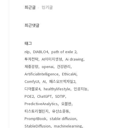
최근글
인기글
최근댓글
태그
nlp
DIABLO4
path of exile 2
투자전략
AI이미지생성
Ai drawing
체중감량
openai
건강관리
ArtificialIntelligence
EthicalAI
ComfyUI
AI
패스오브엑자일2
디아블로4
healthylifestyle
인공지능
POE2
ChatGPT
SDTIP
PredictiveAnalytics
오블완
티스토리챌린지
유산소운동
PromptBook
stable diffusion
StableDiffusion
machinelearning