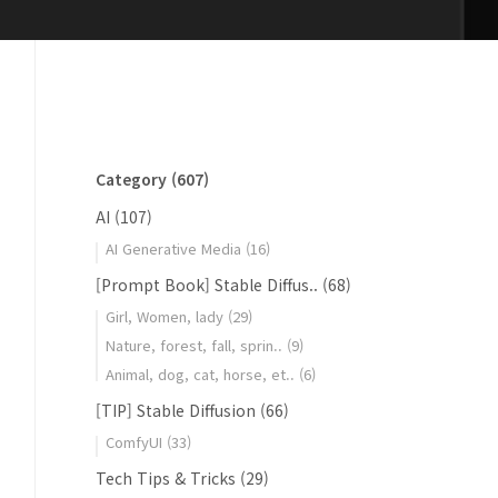
Category
(607)
AI
(107)
AI Generative Media
(16)
[Prompt Book] Stable Diffus..
(68)
Girl, Women, lady
(29)
Nature, forest, fall, sprin..
(9)
Animal, dog, cat, horse, et..
(6)
[TIP] Stable Diffusion
(66)
ComfyUI
(33)
Tech Tips & Tricks
(29)