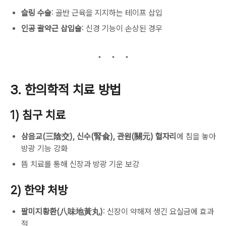
슬링 수술
: 골반 근육을 지지하는 테이프 삽입
인공 괄약근 삽입술
: 신경 기능이 손상된 경우
3. 한의학적 치료 방법
1) 침구 치료
삼음교(三陰交), 신수(腎兪), 관원(關元) 혈자리
에 침을 놓아
방광 기능 강화
뜸 치료를 통해 신장과 방광 기운 보강
2) 한약 처방
팔미지황환(八味地黃丸)
: 신장이 약해져 생긴 요실금에 효과
적