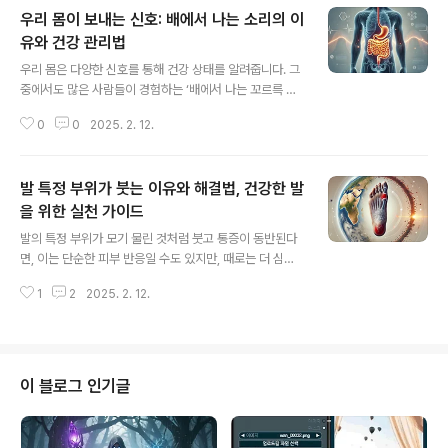
우리 몸이 보내는 신호: 배에서 나는 소리의 이
유와 건강 관리법
글 내용
우리 몸은 다양한 신호를 통해 건강 상태를 알려줍니다. 그
중에서도 많은 사람들이 경험하는 ‘배에서 나는 꼬르륵 소
리’는 단순히 배고픔 때문만이 아닙니다. 식사 후에도, 공복
0
0
2025. 2. 12.
상태가 아닐 때도 발생할 수 있는 이 소리는 위장과 장이 활
발히 움직인다는 신호일 수도 있으며, 특정 생활 습관이나
건강 상태와 관련이 있을 수도 있습니다. 이번 글에서는 배
발 특정 부위가 붓는 이유와 해결법, 건강한 발
에서 나는 소리의 다양한 원인과 이를 건강하게 관리하는
방법을 살펴보겠습니다.1. 배에서 꼬르륵 소리가 나는 이유
을 위한 실천 가이드
글 내용
(1) 위장 연동운동의 자연스러운 과정소화기관은 음식물을
발의 특정 부위가 모기 물린 것처럼 붓고 통증이 동반된다
위에서 장으로 이동시키기 위해 지속적으로 움직입니다.
면, 이는 단순한 피부 반응일 수도 있지만, 때로는 더 심각
이 과정에서 위와 장 내부의 공기와 액체가 함께 이동하면
한 건강 문제를 시사할 수도 있습니다. 이러한 증상의 원인
서 마찰이 생기고, 이로 인해 ‘꾸루룩’ 하는 소리가 발생합
1
2
2025. 2. 12.
을 분석하고 적절한 조치를 취하는 것이 중요합니다. 1. 발
니다. 식사 후에도 이러한 ..
특정 부위의 붓기 원인 분석(1) 알레르기 반응특정 음식, 화
장품(보습제, 로션), 신발 소재, 또는 곰팡이 등에 의해 피부
가 민감하게 반응할 수 있습니다.붓기와 함께 가려움이 동
반되면 알레르기 가능성이 큽니다.(2) 곤충이나 진드기 물
이 블로그 인기글
림모기뿐만 아니라 벼룩, 거미, 진드기 등 다양한 해충이 피
부에 반응을 일으킬 수 있습니다.국소적으로 부어오르며
붉은 반점이 있다면 해충에 물린 자국일 가능성이 있습니