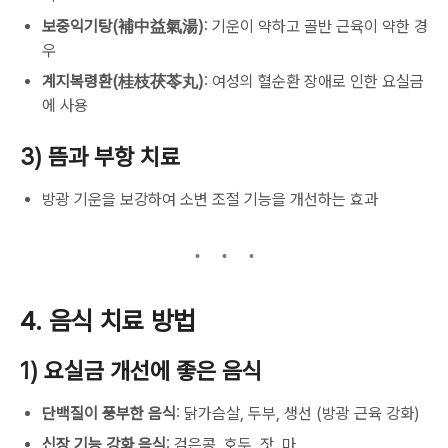
보중익기탕(補中益氣湯)
: 기운이 약하고 골반 근육이 약한 경
우
계지복령환(桂枝茯苓丸)
: 여성의 혈순환 장애로 인한 요실금
에 사용
3) 뜸과 부항 치료
방광 기운을 보강하여 소변 조절 기능을 개선하는 효과
4. 음식 치료 방법
1) 요실금 개선에 좋은 음식
단백질이 풍부한 음식
: 닭가슴살, 두부, 생선 (방광 근육 강화)
신장 기능 강화 음식
: 검은콩, 호두, 잣, 마