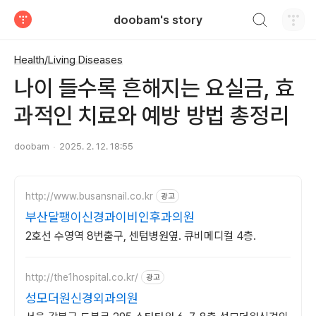
검색하기
doobam's story
티스토리
Health/Living Diseases
나이 들수록 흔해지는 요실금, 효
과적인 치료와 예방 방법 총정리
doobam
2025. 2. 12. 18:55
http://www.busansnail.co.kr
광고
부산달팽이신경과이비인후과의원
2호선 수영역 8번출구, 센텀병원옆. 큐비메디컬 4층.
http://the1hospital.co.kr/
광고
성모더원신경외과의원