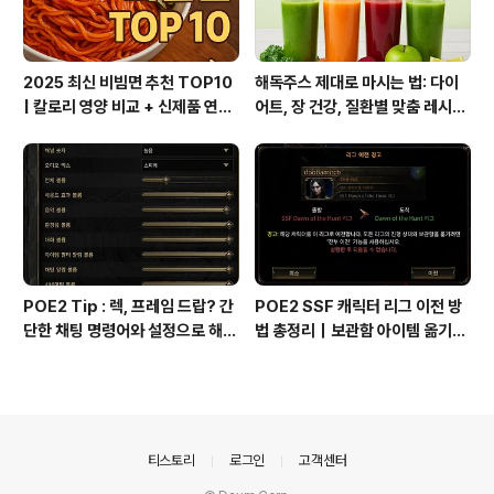
2025 최신 비빔면 추천 TOP10
해독주스 제대로 마시는 법: 다이
| 칼로리 영양 비교 + 신제품 연혁
어트, 장 건강, 질환별 맞춤 레시피
총정리
총정리
POE2 Tip : 렉, 프레임 드랍? 간
POE2 SSF 캐릭터 리그 이전 방
단한 채팅 명령어와 설정으로 해결
법 총정리｜보관함 아이템 옮기는
하세요!
꿀팁까지!
의안내
티스토리
로그인
고객센터