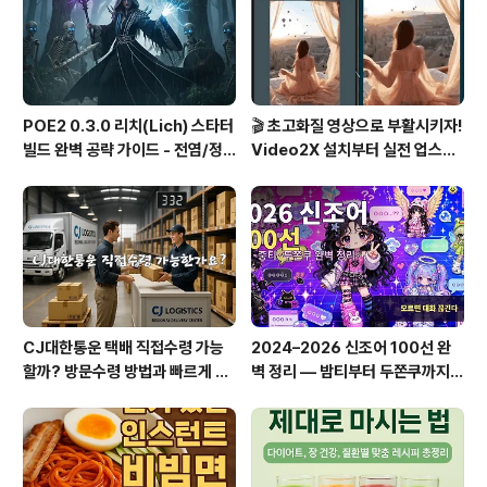
다.(3) 접촉성 피부염새로운 신발, 바닥재, 화학 물질(세제,
바닥 왁스 등..
POE2 0.3.0 리치(Lich) 스타터
🎬 초고화질 영상으로 부활시키자!
빌드 완벽 공략 가이드 - 전염/정
Video2X 설치부터 실전 업스케
수흡수 카오스 빌드
일링까지 완벽 가이드
CJ대한통운 택배 직접수령 가능
2024–2026 신조어 100선 완
할까? 방문수령 방법과 빠르게 찾
벽 정리 — 밤티부터 두쫀쿠까지,
는 꿀팁 총정리!
이거 모르면 대화 끊긴다