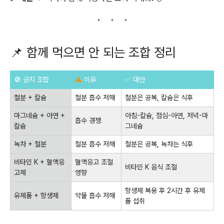
📌 함께 먹으면 안 되는 조합 정리
🚫 금지 조합
⚠
이유
✅ 대안
철분 + 칼슘
철분 흡수 저해
철분은 공복, 칼슘은 식후
마그네슘 + 아연 +
아침-칼슘, 점심-아연, 저녁-마
흡수 경쟁
칼슘
그네슘
녹차 + 철분
철분 흡수 저해
철분은 공복, 녹차는 식후
비타민 K + 혈액응
혈액응고 조절
비타민 K 음식 조절
고제
영향
항생제 복용 후 2시간 후 유제
유제품 + 항생제
약물 흡수 저해
품 섭취