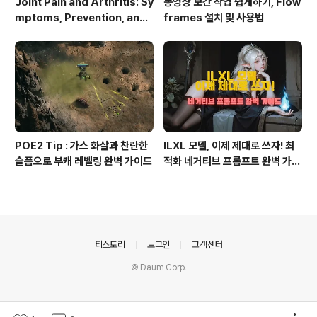
Joint Pain and Arthritis: Sy
동영상 보간 작업 쉽게하기, Flow
mptoms, Prevention, and
frames 설치 및 사용법
Management
POE2 Tip : 가스 화살과 찬란한
ILXL 모델, 이제 제대로 쓰자! 최
슬픔으로 부캐 레벨링 완벽 가이드
적화 네거티브 프롬프트 완벽 가이
드
의안내
티스토리
로그인
고객센터
© Daum Corp.