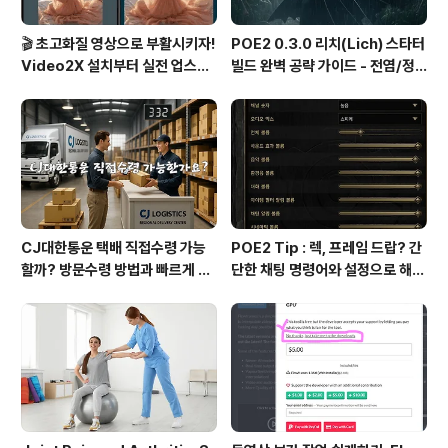
🎬 초고화질 영상으로 부활시키자!
POE2 0.3.0 리치(Lich) 스타터
Video2X 설치부터 실전 업스케
빌드 완벽 공략 가이드 - 전염/정
일링까지 완벽 가이드
수흡수 카오스 빌드
CJ대한통운 택배 직접수령 가능
POE2 Tip : 렉, 프레임 드랍? 간
할까? 방문수령 방법과 빠르게 찾
단한 채팅 명령어와 설정으로 해결
는 꿀팁 총정리!
하세요!