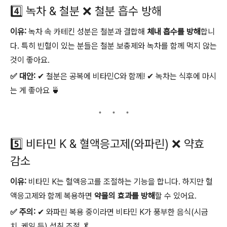
4️⃣ 녹차 & 철분 ❌ 철분 흡수 방해
이유:
녹차 속 카테킨 성분은 철분과 결합해
체내 흡수를 방해
합니
다. 특히 빈혈이 있는 분들은 철분 보충제와 녹차를 함께 먹지 않는
것이 좋아요.
✅ 대안:
✔ 철분은 공복에 비타민C와 함께! ✔ 녹차는 식후에 마시
는 게 좋아요 🍵
5️⃣ 비타민 K & 혈액응고제(와파린) ❌ 약효
감소
이유:
비타민 K는 혈액응고를 조절하는 기능을 합니다. 하지만 혈
액응고제와 함께 복용하면
약물의 효과를 방해
할 수 있어요.
✅ 주의:
✔ 와파린 복용 중이라면 비타민 K가 풍부한 음식(시금
치, 케일 등) 섭취 조절 🥬