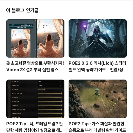
게임들의 지도 정보를 확인해 볼 수 있는 사이트입니다. 사
이트 내 디아블로 4로 들어가 보면 웨이포인트부터 해서
이 블로그 인기글
던전, NPC 등 모든 위치를 확인할 수 있습니다. 그중에서
중요한 건 릴리트 제단이겠지요. 릴리트 제단을 통해 영구
적인 스탯포인트와 게임의 진행에 필수적인 보너스를 받을
수 있을 테니까요. 정식 오픈되면 이 사이트를 한쪽에 아이
패드나 스마..
🎬 초고화질 영상으로 부활시키자!
POE2 0.3.0 리치(Lich) 스타터
Video2X 설치부터 실전 업스케
빌드 완벽 공략 가이드 - 전염/정
일링까지 완벽 가이드
수흡수 카오스 빌드
POE2 Tip : 렉, 프레임 드랍? 간
POE2 Tip : 가스 화살과 찬란한
단한 채팅 명령어와 설정으로 해결
슬픔으로 부캐 레벨링 완벽 가이드