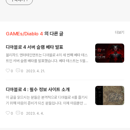
더보기
GAMEs/Diablo 4
의 다른 글
디아블로 4 서버 슬램 베타 발표
글 내용
블리자드 엔터테인먼트는 디아블로 4의 세 번째 베타 테스
트인 서버 슬램 베타를 발표했습니다. 베타 테스트는 5월 1
3일 오전 4시부터 5월 15일 오전 4시까지 진행되며, 게임
0
0
2023. 4. 21.
사전 예약 여부와 관계없이 모든 플레이어가 참여할 수 있
습니다. 서버 슬램 베타는 게임 서버를 과부하 상태에서 테
스트하기 위해 마련되었습니다. 블리자드는 많은 플레이어
디아블로 4 : 필수 정보 사이트 소개
가 베타에 참여할 것으로 예상하고 있으며, 서버가 트래픽
글 내용
을 처리할 수 있는지 확인하고자 합니다. 이번 베타 테스트
이 글을 읽으시는 분들은 본격적으로 디아블로 4를 즐기시
에서는 다섯 가지 직업, 오픈 월드, 던전 등 이전 베타 테스
기 위해 마음의 준비가 되신 분들입니다. 이제 마음뿐만 아
트와 동일한 콘텐츠가 제공될 예정입니다. 하지만 서버 슬
니라 정보도 준비를 해두셔야겠지요. 그래서 디아블로 4를
램 베타에는 다음과 같은 몇 가지 새로운 기능이 추가됩니
0
0
2023. 4. 4.
시작하기 전에 또는 정식오픈 이후에도 필수적으로 활용
다: 월드 보스인 아샤바를 더 자주 만날 수 있음 전설 아이
가능한 사이트들을 안내해 드립니다. 1. MAP GENIE (htt
템 드랍률이 게임 출시 버..
ps://mapgenie.io/) 디아블로 4 뿐만 아니라 다른 여러