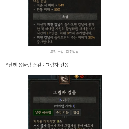
도적 스킬 : 회전칼날
*날쌘 몸놀림 스킬 : 그림자 걸음