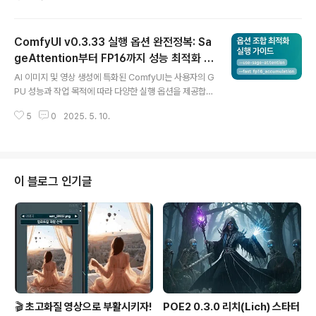
b에서 개발한 이 기술은 기존 플럭스보다 최대 5배 빠른
생성 속도, 그리고 낮은 VRAM 사용량을 자랑합니다.이 글
에서는 Nunchaku를 설치하고, ComfyUI에서 Flux 모델
ComfyUI v0.3.33 실행 옵션 완전정복: Sa
과 함께 사용하는 법을 알려드립니다. 특히 낮은 사양의 G
PU 사용자도 충분히 실전 투입이 가능하다는 것이 핵심입
geAttention부터 FP16까지 성능 최적화 방
글 내용
니다.1. Nunchaku란?개발: MIT Han Lab형태: 고속 추
법
AI 이미지 및 영상 생성에 특화된 ComfyUI는 사용자의 G
론 엔진 (ComfyUI 통합 버전 제공)기술: SVDQuant 기
PU 성능과 작업 목적에 따라 다양한 실행 옵션을 제공합니
반 4bit 양자화공식 저장소: https://github.com/mit-h
다. 특히 WAN 시리즈나 FramePack 기반의 고해상도
an-lab/Comfy..
5
0
2025. 5. 10.
영상 생성 작업에서는 실행 환경 설정이 결과물에 직접적
인 영향을 미칩니다. 이 글에서는 ComfyUI를 실행할 때 .
bat 파일에서 추가되는 옵션들의 의미를 중심으로 분석하
고, 각 옵션이 실제 워크플로우에 어떤 영향을 주는지 정리
했습니다.🔧 ComfyUI 실행 시 주요 옵션 설명 및 실전 활
이 블로그 인기글
용 팁1. --use-sage-attention기능: 메모리 효율적인 a
ttention 방식으로, 고해상도 작업에서 VRAM을 아끼고
처리 속도를 빠르게 함.활용 팁:WAN2.1 및 FramePack
과 같은 멀티프레임 기반 영상 생성 워크..
🎬 초고화질 영상으로 부활시키자!
POE2 0.3.0 리치(Lich) 스타터