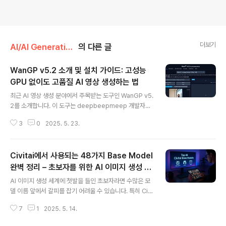
더보기
AI/AI Generative Media
의 다른 글
WanGP v5.2 소개 및 설치 가이드: 고성능
GPU 없이도 고품질 AI 영상 생성하는 법
글 내용
최근 AI 영상 생성 분야에서 주목받는 도구인 WanGP v5.
2를 소개합니다. 이 도구는 deepbeepmeep 개발자가
제작한 Gradio 기반의 웹 인터페이스로, 고성능 GPU 없
3
0
2025. 5. 23.
이도 고품질의 영상을 생성할 수 있도록 설계되었습니다.
WanGP v5.2: GPU 사양이 부족한 사용자들을 위한 최
적의 영상 생성 도구WanGP v5.2는 다양한 오픈소스 비
Civitai에서 사용되는 48가지 Base Model
디오 생성 모델들을 통합하여, 사용자들이 간편하게 영상
생성 작업을 수행할 수 있도록 지원합니다. 주요 특징은 다
완벽 정리 – 초보자를 위한 AI 이미지 생성 모
글 내용
음과 같습니다:다양한 모델 지원: Wan2.1, Hunyuan Vid
델 가이드
AI 이미지 생성 세계에 첫발을 들인 초보자라면 수많은 모
eo, LTX Video 등 여러 모델을 통합하여 지원합니다.낮
델 이름 앞에서 갈피를 잡기 어려울 수 있습니다. 특히 Civi
은 VRAM 요구사항: 일부 모델은 6GB VRAM으로도 실
tai와 같은 대형 모델 공유 플랫폼에서는 다양한 Base M
행 가능하며, 고성능 GPU 없이도 영상 생성이 가능..
7
1
2025. 5. 14.
odel들이 존재하는데요, 이 글에서는 Civitai에 등록된 4
8개 모델을 초보자도 쉽게 이해할 수 있도록 특징, 장단점,