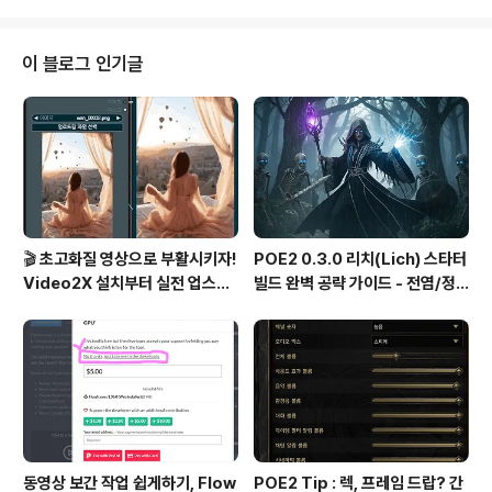
추천 활용 팁까지 정리했습니다. 마지막에는 모델군별 비
교 차트도 수록했으니 참고하세요!🔎 모델별 상세 설명1.
Aura Flow특징: 플로우 기반 텍스트-이미지 생성. 세련된
이 블로그 인기글
구성과 일러스트 느낌이 강함.장점: 직관적인 프롬프트 반
응과 드라마틱한 광원 묘사.활용 팁: 감성적인 인물, 풍경
표현에 탁월함. 패션 일러스트용으로 추천.2. CogVideo
X특징: 텍스트 또는 이미지에서 비디오 생성. 실험적인..
🎬 초고화질 영상으로 부활시키자!
POE2 0.3.0 리치(Lich) 스타터
Video2X 설치부터 실전 업스케
빌드 완벽 공략 가이드 - 전염/정
일링까지 완벽 가이드
수흡수 카오스 빌드
동영상 보간 작업 쉽게하기, Flow
POE2 Tip : 렉, 프레임 드랍? 간