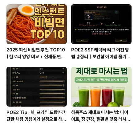
일링까지 완벽 가이드
이거 모르면 대화 끊긴다
2025 최신 비빔면 추천 TOP10
POE2 SSF 캐릭터 리그 이전 방
| 칼로리 영양 비교 + 신제품 연혁
법 총정리｜보관함 아이템 옮기는
총정리
꿀팁까지!
POE2 Tip : 렉, 프레임 드랍? 간
해독주스 제대로 마시는 법: 다이
단한 채팅 명령어와 설정으로 해결
어트, 장 건강, 질환별 맞춤 레시피
하세요!
총정리