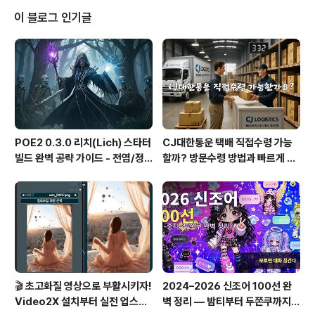
제 ⚡📌 GPU가 P8 상태로 고정되면 성능이 제한됩니다!
이 블로그 인기글
✅ 해결 방법:nvidia-smi -pm 1 # 전력 관리 모드 변경n
vidia-smi -pl 450 # 전력 제한 해제nvidia-smi -acp
UNRESTRICTED # 제한된 전력 정책 해제✅ 재부팅 후
nv..
POE2 0.3.0 리치(Lich) 스타터
CJ대한통운 택배 직접수령 가능
빌드 완벽 공략 가이드 - 전염/정
할까? 방문수령 방법과 빠르게 찾
수흡수 카오스 빌드
는 꿀팁 총정리!
🎬 초고화질 영상으로 부활시키자!
2024–2026 신조어 100선 완
Video2X 설치부터 실전 업스케
벽 정리 — 밤티부터 두쫀쿠까지,