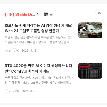
더보기
[TIP] Stable Diffusion/ComfyUI
의 다른 글
초보자도 쉽게 따라하는 AI 영상 생성 가이드:
Wan 2.1 모델로 고품질 영상 만들기
글 내용
최근 AI 영상 생성 분야에서 큰 주목을 받고 있는 Wan 2.1
모델은 텍스트나 이미지를 바탕으로 고품질의 영상을 빠르
게 생성할 수 있는 뛰어난 성능과 편리한 사용성을 갖추고
6
0
2025. 3. 13.
있습니다. 본 글에서는 Windows 환경에서 ComfyUI, S
ageAttention, Triton을 이용하여 Wan 2.1 모델을 설치
하고 활용하는 방법을 초보자도 쉽게 따라할 수 있도록 자
RTX 4090을 써도 AI 이미지 생성이 느리다
세히 안내합니다.https://comfyanonymous.github.i
o/ComfyUI_examples/wan/ Wan 2.1 ModelsExa
면? ComfyUI 최적화 가이드
글 내용
mples of ComfyUI workflowscomfyanonymous.
빠른 해결을 원한다면? 🔥AI 이미지 생성 속도가 느려졌다
github.io1단계: ComfyUI 설치 및 실행 ComfyUI 최신
면, 가장 먼저 nvidia-smi를 실행해서 GPU 사용 상태를
버전을 다운로드 후 설치합니다.설치된 폴더에서 ru..
확인해 보세요. 만약 P8 상태로 표시된다면 저전력 모드에
7
0
2025. 3. 10.
서 벗어나지 못하고 있는 것입니다.nvidia-smi출력 결과
에서 Perf 항목이 P8이면 GPU가 저전력 상태이므로, 아
래 해결 방법을 따라 설정을 변경하세요!1. ComfyUI 속도
가 느려지는 원인과 해결 방법1️⃣ P-State (전력 상태) 문