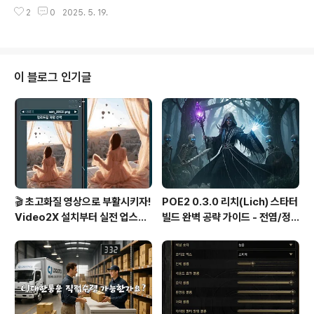
oRA와 WanVideoWrapper 조합은 작업 시간을 획기적
점추천 사용 환경nearest-exact가장 가까운 픽셀 하나
2
0
2025. 5. 19.
으로 줄여줍니다.특히 CausVid 기반의 LoRA는 실시간
를 ..
에 가까운 렌더링 속도를 구현하면서도 영상 품질은 그대
로 유지해 크리에이터들 사이에서 뜨거운 반응을 얻고 있
어요.⚡ CausVid_14B_LoRA란?이 LoRA는 Kijai가 개
발한 고속 렌더링 특화 모델로, Wan2.1 14B 기반에서 작
이 블로그 인기글
동하며 영상 프레임 생성 속도를 최대 4배 이상 향상시켜
줍니다.Reddit 사용자 u/stickshift777는 실제 사용 후
"기존 5~6초 걸리던 프레임 생성이 1.2~1.5초로 줄어들
었다"고 밝히며, TeaCache와 CFG..
🎬 초고화질 영상으로 부활시키자!
POE2 0.3.0 리치(Lich) 스타터
Video2X 설치부터 실전 업스케
빌드 완벽 공략 가이드 - 전염/정
일링까지 완벽 가이드
수흡수 카오스 빌드