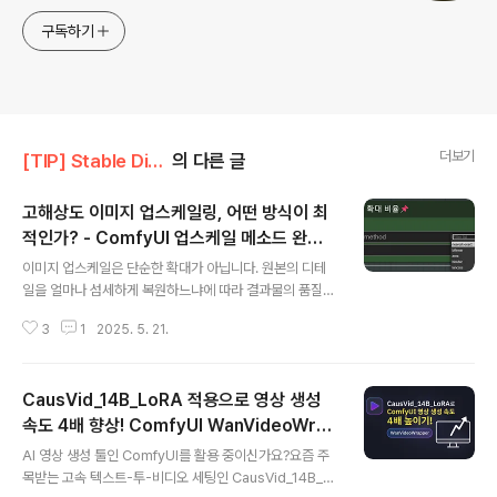
구독하기
더보기
[TIP] Stable Diffusion/ComfyUI
의 다른 글
고해상도 이미지 업스케일링, 어떤 방식이 최
적인가? - ComfyUI 업스케일 메소드 완벽
글 내용
정리
이미지 업스케일은 단순한 확대가 아닙니다. 원본의 디테
일을 얼마나 섬세하게 복원하느냐에 따라 결과물의 품질이
천차만별이 되죠. ComfyUI에서 제공하는 업스케일링(int
3
1
2025. 5. 21.
erpolation) 방식들—그 차이를 명확히 이해하고 사용한
다면, 이미지 퀄리티는 한 단계 도약할 수 있습니다.그리고
흥미로운 사실 하나. 단순한 보간법(lanczos, bicubic
CausVid_14B_LoRA 적용으로 영상 생성
등)만으로도 AI 업스케일러 못지않은 고품질 결과를 얻을
수 있다는 것, 알고 계셨나요? 본문에서는 각 메소드의 차
속도 4배 향상! ComfyUI WanVideoWrap
글 내용
이점과 함께, 실제로 어떤 방식이 어떤 상황에 가장 적합한
per 완벽 가이드
AI 영상 생성 툴인 ComfyUI를 활용 중이신가요?요즘 주
지 명확히 짚어드립니다.🔍 ComfyUI에서 선택 가능한 업
목받는 고속 텍스트-투-비디오 세팅인 CausVid_14B_L
스케일 메소드별 차이점 업스케일 방식 처리 원리 장점 단